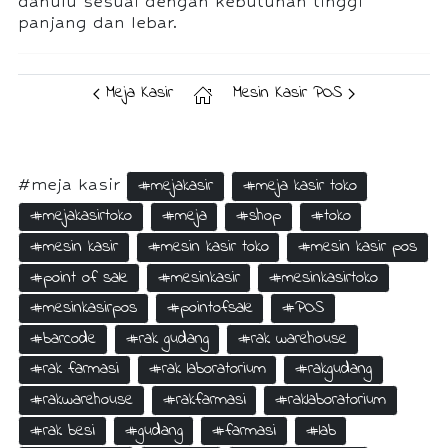
dahulu sesuai dengan kebutuhan tinggi
panjang dan lebar.
Meja Kasir
Mesin Kasir POS
#meja kasir
#mejakasir
#meja kasir toko
#mejakasirtoko
#meja
#shop
#toko
#mesin kasir
#mesin kasir toko
#mesin kasir pos
#point of sale
#mesinkasir
#mesinkasirtoko
#mesinkasirpos
#pointofsale
#POS
#barcode
#rak gudang
#rak warehouse
#rak farmasi
#rak laboratorium
#rakgudang
#rakwarehouse
#rakfarmasi
#raklaboratorium
#rak besi
#gudang
#farmasi
#lab