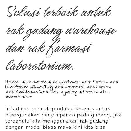
Solusi terbaik untuk
rak gudang warehouse
dan rak farmasi
laboratorium.
Hastag :
#rak gudang
#rak warehouse
#rak farmasi
#rak
laboratorium
#rakgudang
#rakwarehouse
#rakfarmasi
#raklaboratorium
#rak besi
#gudang
#farmasi
#lab
#laboratorium
Ini adalah sebuah produksi khusus untuk
dipergunakan penyimpanan pada gudang, jika
terdahulu kita menggunakan
rak gudang
dengan model biasa maka kini kita bisa