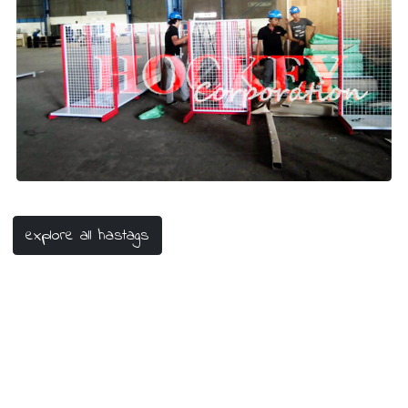
Order Rak Toko
#order rak toko
#pesan rak toko
#beli rak toko
#jual rak toko
explore all hastags