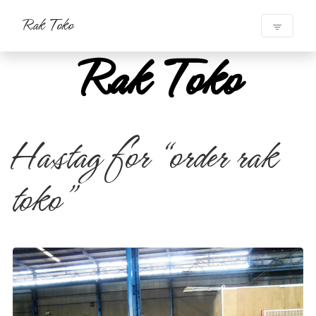
Rak Toko
Rak Toko
Hastag for “order rak
toko”